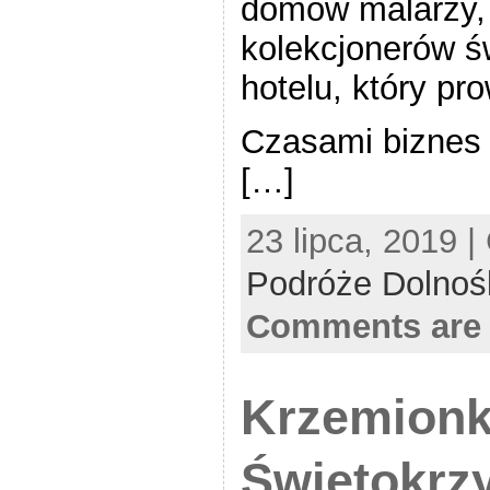
domów malarzy, l
kolekcjonerów ś
hotelu, który pr
Czasami biznes s
[…]
23 lipca, 2019 |
Podróże Dolnoś
Comments are 
Krzemionk
Świętokrzy