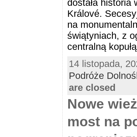
dostała histori
Králové. Seces
na monumentaln
świątyniach, z 
centralną kopułą
14 listopada, 20
Podróże Dolnoś
are closed
Nowe wież
most na p