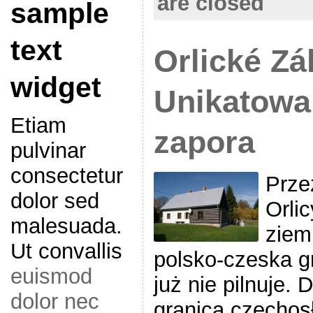
are closed
sample
text
Orlické Zá
widget
Unikatowa
Etiam
zapora
pulvinar
consectetur
Prze
dolor sed
Orli
malesuada.
ziemi
Ut convallis
polsko-czeska gr
euismod
już nie pilnuje. 
dolor nec
granica czechos