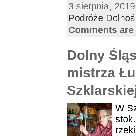
3 sierpnia, 2019
Podróże Dolnoś
Comments are 
Dolny Śląs
mistrza Ł
Szklarskie
W Sz
stok
rzek