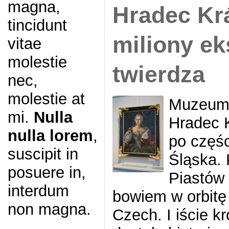
magna,
Hradec Krá
tincidunt
miliony ek
vitae
molestie
twierdza
nec,
molestie at
Muzeum
mi.
Nulla
Hradec 
nulla lorem
,
po częśc
suscipit in
Śląska.
posuere in,
Piastów 
interdum
bowiem w orbitę 
non magna.
Czech. I iście 