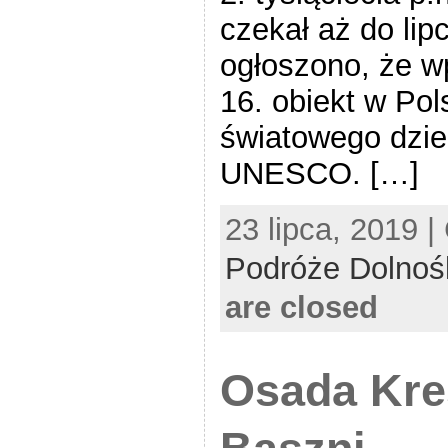
czekał aż do lip
ogłoszono, że wp
16. obiekt w Pol
światowego dzie
UNESCO. […]
23 lipca, 2019 |
Podróże Dolnoś
are closed
Osada Kr