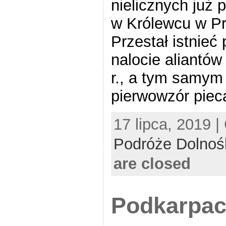
nielicznych już
w Królewcu w P
Przestał istnie
nalocie aliantó
r., a tym samym 
pierwowzór pie
17 lipca, 2019 |
Podróże Dolnoś
are closed
Podkarpac