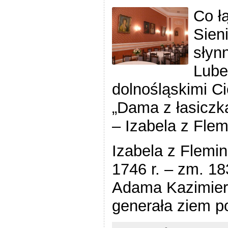
Co ł
Sien
słyn
Lube
dolnośląskimi C
„Dama z łasiczką
– Izabela z Fle
Izabela z Flemin
1746 r. – zm. 18
Adama Kazimierz
generała ziem p