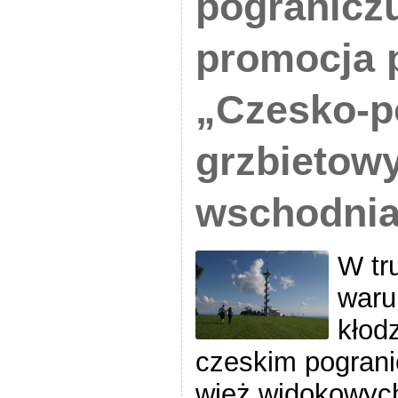
pograniczu
promocja 
„Czesko-po
grzbietowy
wschodni
W tr
waru
kłodz
czeskim pograni
wież widokowych