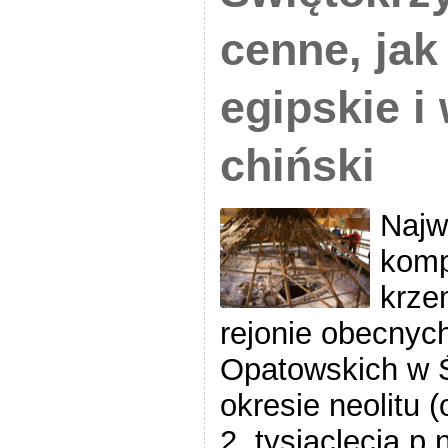
cenne, jak
egipskie i
chiński
Najw
komp
krze
rejonie obecnyc
Opatowskich w 
okresie neolitu (
2. tysiąclecia p.