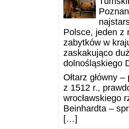
Tumski
Poznani
najstar
Polsce, jeden z
zabytków w kraj
zaskakująco du
dolnośląskiego 
Ołtarz główny – 
z 1512 r., prawd
wrocławskiego r
Beinhardta – sp
[…]