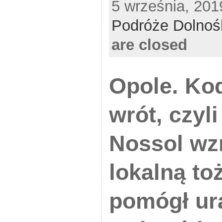
5 września, 201
Podróże Dolnoś
are closed
Opole. Ko
wrót, czyli
Nossol wz
lokalną t
pomógł ur