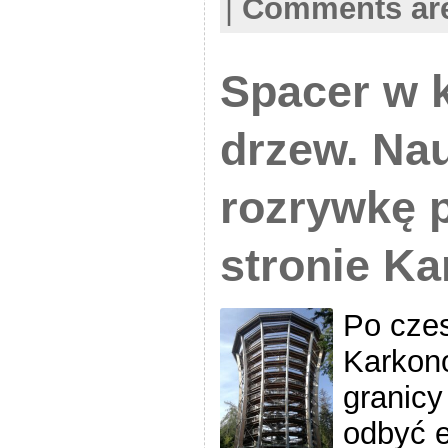
|
Comments are
Spacer w
drzew. Na
rozrywkę p
stronie K
Po czes
Karkono
granicy
odbyć e