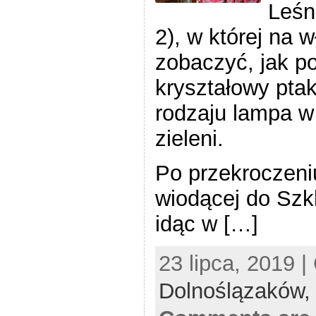
Leśna
2), w której na
zobaczyć, jak p
kryształowy pta
rodzaju lampa w
zieleni.
Po przekroczeni
wiodącej do Szkl
idąc w […]
23 lipca, 2019 |
Dolnoślązaków,