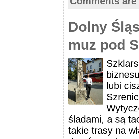
Comments are 
Dolny Śląs
muz pod S
Szklars
biznesu 
lubi ci
Szrenic
Wytyczo
śladami, a są ta
takie trasy na w