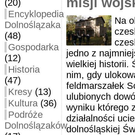
misji wojs
(20)
Encyklopedia
Na o
Dolnoślązaka
czes
(48)
czes
Gospodarka
jedno z najmniej
(12)
wielkiej historii
Historia
nim, gdy ulokow
(47)
feldmarszałek S
Kresy
(13)
ulubionych dowó
Kultura
(36)
wyniku którego 
Podróże
działalności ucie
Dolnoślązaków
dolnośląskiej Św