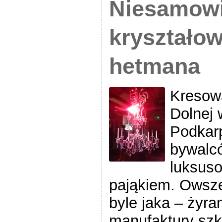
Niesamowi
kryształow
hetmana
Kresow
Dolnej
Podkarp
bywalc
luksus
pająkiem. Owsze
byle jaka – żyra
manufaktury szk