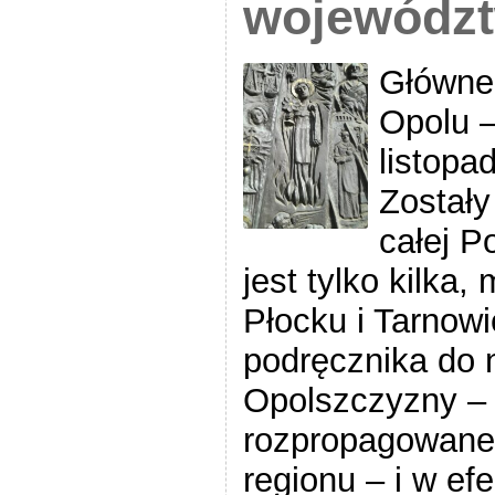
wojewódz
Główne 
Opolu 
listopad
Zostały
całej P
jest tylko kilka,
Płocku i Tarnowi
podręcznika do n
Opolszczyzny – 
rozpropagowaneg
regionu – i w ef