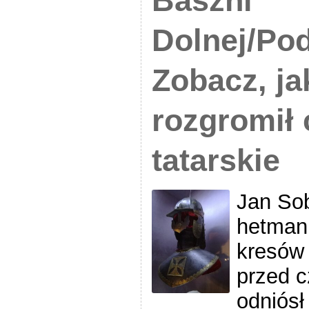
Baszni
Dolnej/Pod
Zobacz, ja
rozgromił
tatarskie
Jan Sob
hetman 
kresów 
przed c
odniósł