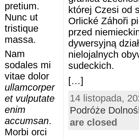
pretium.
której Czesi od 
Nunc ut
Orlické Záhoři pi
tristique
przed niemiecki
massa.
dywersyjną dzia
Nam
nielojalnych ob
sodales mi
sudeckich.
vitae dolor
[…]
ullamcorper
14 listopada, 20
et vulputate
enim
Podróże Dolnoś
accumsan
.
are closed
Morbi orci