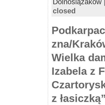
Dolnoślązaków
closed
Podkarpac
zna/Krakó
Wielka da
Izabela z
Czartorysk
z łasiczką