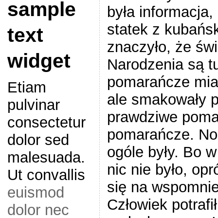
sample
była informacja, 
statek z kubańs
text
znaczyło, że św
widget
Narodzenia są t
pomarańcze miał
Etiam
ale smakowały p
pulvinar
prawdziwe pom
consectetur
pomarańcze. No 
dolor sed
ogóle były. Bo 
malesuada.
nic nie było, opr
Ut convallis
się na wspomnie
euismod
Człowiek potrafi
dolor nec