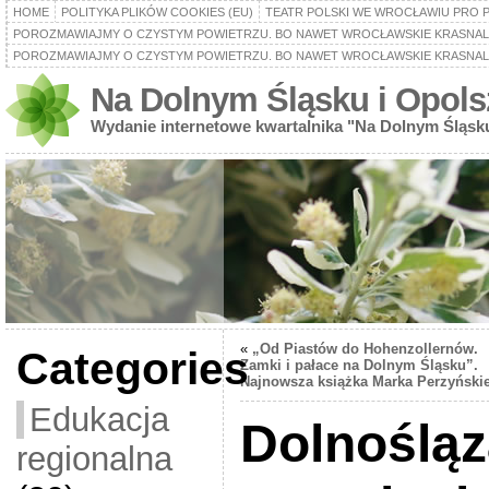
HOME
POLITYKA PLIKÓW COOKIES (EU)
TEATR POLSKI WE WROCŁAWIU PRO 
POROZMAWIAJMY O CZYSTYM POWIETRZU. BO NAWET WROCŁAWSKIE KRASNALE
POROZMAWIAJMY O CZYSTYM POWIETRZU. BO NAWET WROCŁAWSKIE KRASNALE
Na Dolnym Śląsku i Opols
Wydanie internetowe kwartalnika "Na Dolnym Śląsk
«
„Od Piastów do Hohenzollernów.
Categories
Zamki i pałace na Dolnym Śląsku”.
Najnowsza książka Marka Perzyński
Edukacja
Dolnoślą
regionalna