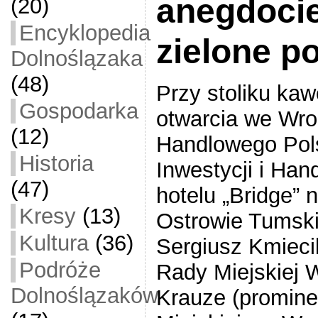
anegdoci
(20)
Encyklopedia
zielone p
Dolnoślązaka
(48)
Przy stoliku ka
Gospodarka
otwarcia we Wro
(12)
Handlowego Pols
Historia
Inwestycji i Han
(47)
hotelu „Bridge”
Kresy
(13)
Ostrowie Tumski
Kultura
(36)
Sergiusz Kmieci
Podróże
Rady Miejskiej 
Dolnoślązaków
Krauze (promine