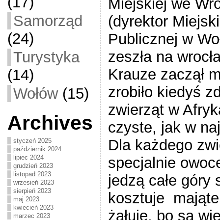
(17)
Miejskiej we Wro
Samorząd
(dyrektor Miejski
(24)
Publicznej w Wo
zeszła na wrocł
Turystyka
Krauze zaczął m
(14)
zrobiło kiedyś z
Wołów
(15)
zwierząt w Afryk
Archives
czyste, jak w naj
Dla każdego zwi
styczeń 2025
październik 2024
lipiec 2024
specjalnie owoc
grudzień 2023
listopad 2023
jedzą całe góry s
wrzesień 2023
sierpień 2023
kosztuje majątek,
maj 2023
kwiecień 2023
żałuje, bo są wie
marzec 2023