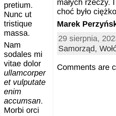
małych rzeczy. I 
pretium.
choć było ciężko
Nunc ut
tristique
Marek Perz
massa.
29 sierpnia, 202
Nam
Samorząd,
Woł
sodales mi
vitae dolor
Comments are c
ullamcorper
et vulputate
enim
accumsan
.
Morbi orci