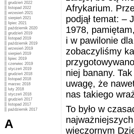
grudzień 2022
Afrykarium. Prz
listopad 2022
wrzesień 2021
podjął temat: – 
sierpień 2021
lipiec 2021
1978, pamiętam,
październik 2020
grudzień 2019
i w pawilonie dl
listopad 2019
październik 2019
zobaczyliśmy ka
wrzesień 2019
sierpień 2019
lipiec 2019
przygotowywano 
czerwiec 2019
styczeń 2019
niej banany. Tak
grudzień 2018
listopad 2018
uwagę, że nawet
marzec 2018
luty 2018
nas takiego wraż
styczeń 2018
grudzień 2017
listopad 2017
To było w czasa
październik 2017
najważniejszyc
A
wieczornym Dzie