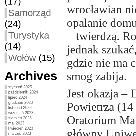
(17)
wrocławian nie
Samorząd
opalanie domu
(24)
– twierdzą. R
Turystyka
(14)
jednak szukać,
Wołów
(15)
gdzie nie ma 
Archives
smog zabija.
styczeń 2025
Jest okazja –
październik 2024
lipiec 2024
grudzień 2023
Powietrza (14 
listopad 2023
wrzesień 2023
Oratorium Ma
sierpień 2023
maj 2023
kwiecień 2023
główny Uniwe
marzec 2023