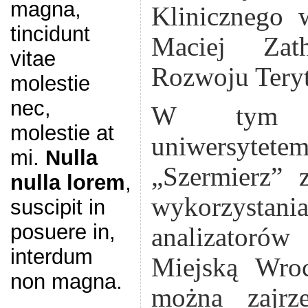
magna,
Klinicznego 
tincidunt
Maciej Zat
vitae
Rozwoju Teryt
molestie
nec,
W tym c
molestie at
uniwersytet
mi.
Nulla
„Szermierz” 
nulla lorem
,
wykorzysta
suscipit in
posuere in,
analizatorów 
interdum
Miejską Wroc
non magna.
można zajr