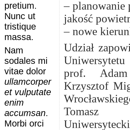
– planowanie p
pretium.
Nunc ut
jakość powiet
tristique
– nowe kierun
massa.
Udział zapowi
Nam
Uniwersyte
sodales mi
vitae dolor
prof. Adam 
ullamcorper
Krzysztof Mig
et vulputate
Wrocławskieg
enim
Tomasz 
accumsan
.
Uniwersyte
Morbi orci