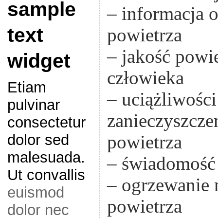
sample
– informacja o
text
powietrza
– jakość powi
widget
człowieka
Etiam
– uciążliwośc
pulvinar
zanieczyszcze
consectetur
dolor sed
powietrza
malesuada.
– świadomość
Ut convallis
– ogrzewanie 
euismod
powietrza
dolor nec