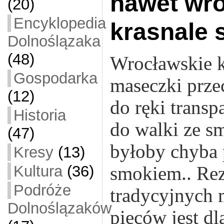
nawet wr
(20)
Encyklopedia
krasnale 
Dolnoślązaka
(48)
Wrocławskie k
Gospodarka
maseczki prze
(12)
do ręki transp
Historia
do walki ze s
(47)
byłoby chyba 
Kresy
(13)
Kultura
(36)
smokiem.. Rez
Podróże
tradycyjnych 
Dolnoślązaków
pieców jest d