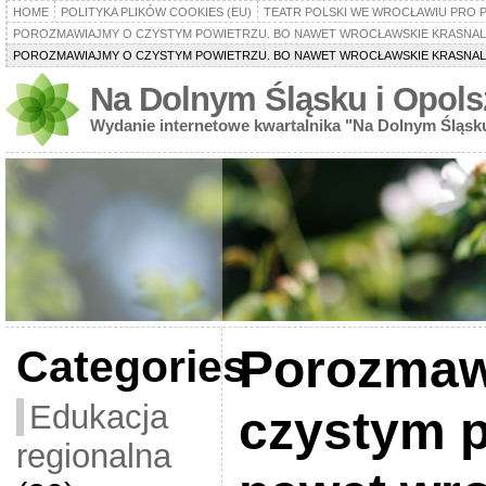
HOME
POLITYKA PLIKÓW COOKIES (EU)
TEATR POLSKI WE WROCŁAWIU PRO 
POROZMAWIAJMY O CZYSTYM POWIETRZU. BO NAWET WROCŁAWSKIE KRASNALE
POROZMAWIAJMY O CZYSTYM POWIETRZU. BO NAWET WROCŁAWSKIE KRASNALE
Na Dolnym Śląsku i Opols
Wydanie internetowe kwartalnika "Na Dolnym Śląsk
Porozmaw
Categories
Edukacja
czystym p
regionalna