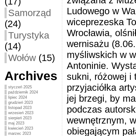
związana z Muz
(17)
Ludowego w War
Samorząd
wiceprezeska T
(24)
Wrocławia, olśn
Turystyka
wernisażu (8.06.
(14)
myśliwskich w w
Wołów
(15)
Antoninie. Wystą
Archives
sukni, różowej i
przyjaciółka art
styczeń 2025
październik 2024
jej brzegi, by ma
lipiec 2024
grudzień 2023
podczas autorsk
listopad 2023
wrzesień 2023
wewnętrznym, w
sierpień 2023
maj 2023
kwiecień 2023
obiegającym pał
marzec 2023