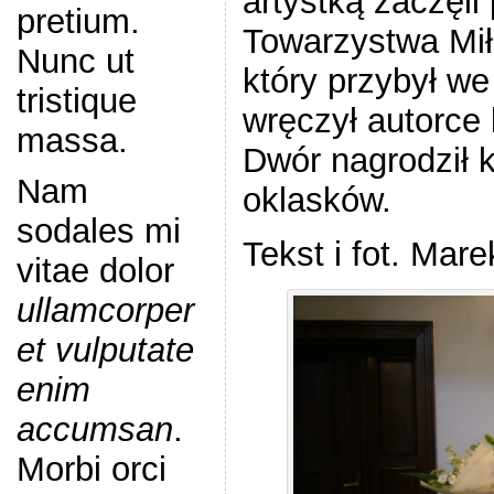
artystką zaczęl
pretium.
Towarzystwa Mił
Nunc ut
który przybył we 
tristique
wręczył autorce
massa.
Dwór nagrodził 
Nam
oklasków.
sodales mi
Tekst i fot. Mar
vitae dolor
ullamcorper
et vulputate
enim
accumsan
.
Morbi orci