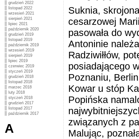
grudzień 2022
Suknia, skrojon
listopad 2022
wrzesień 2021
sierpień 2021
cesarzowej Marii
lipiec 2021
październik 2020
pasowała do wy
grudzień 2019
listopad 2019
Antoninie należa
październik 2019
wrzesień 2019
Radziwiłłów, po
sierpień 2019
lipiec 2019
posiadającego w
czerwiec 2019
styczeń 2019
Poznaniu, Berlin
grudzień 2018
listopad 2018
Kowar u stóp Ka
marzec 2018
luty 2018
Popińska namalo
styczeń 2018
grudzień 2017
najwybitniejszyc
listopad 2017
październik 2017
związanych z pa
A
Malując, poznała