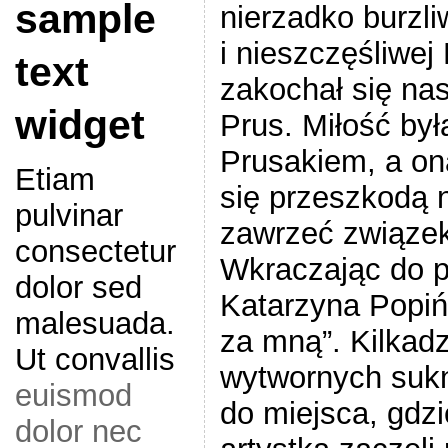
sample
nierzadko burzli
i nieszczęśliwej 
text
zakochał się nas
widget
Prus. Miłość był
Prusakiem, a on
Etiam
się przeszkodą 
pulvinar
zawrzeć związek
consectetur
Wkraczając do p
dolor sed
Katarzyna Popiń
malesuada.
za mną”. Kilkadz
Ut convallis
wytwornych sukn
euismod
do miejsca, gdz
dolor nec