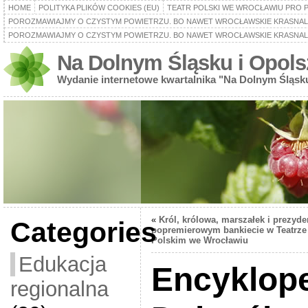
HOME
POLITYKA PLIKÓW COOKIES (EU)
TEATR POLSKI WE WROCŁAWIU PRO 
POROZMAWIAJMY O CZYSTYM POWIETRZU. BO NAWET WROCŁAWSKIE KRASNALE
POROZMAWIAJMY O CZYSTYM POWIETRZU. BO NAWET WROCŁAWSKIE KRASNALE
Na Dolnym Śląsku i Opols
Wydanie internetowe kwartalnika "Na Dolnym Śląsk
«
Król, królowa, marszałek i prezyde
Categories
popremierowym bankiecie w Teatrze
Polskim we Wrocławiu
Edukacja
Encyklop
regionalna