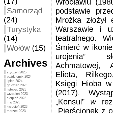
(17)
Wrocławiu (19
Samorząd
podstawie prze
(24)
Mrożka złożył 
Warszawie i uz
Turystyka
teatralnego. W
(14)
Śmierć w ikonie
Wołów
(15)
urojenia”
s
Archives
Achmatowej, A
Eliota, Rilkeg
styczeń 2025
październik 2024
lipiec 2024
Księgi Hioba w
grudzień 2023
listopad 2023
(2017). Wystą
wrzesień 2023
sierpień 2023
„
Konsul”
w
re
maj 2023
kwiecień 2023
„
Pierścionek z o
marzec 2023