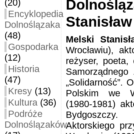
Dolnośląz
(20)
Encyklopedia
Stanisław
Dolnoślązaka
(48)
Melski Stanis
Gospodarka
Wrocławiu),
akt
(12)
reżyser, poeta,
Historia
Samorządnego 
(47)
„Solidarność”.
O
Kresy
(13)
Polskim we Wr
Kultura
(36)
(1980-1981) akt
Podróże
Bydgoszczy. 
Dolnoślązaków
Aktorskiego pr