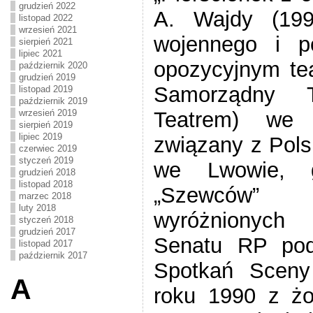
grudzień 2022
A. Wajdy (199
listopad 2022
wrzesień 2021
wojennego i p
sierpień 2021
lipiec 2021
opozycyjnym te
październik 2020
grudzień 2019
Samorządny 
listopad 2019
październik 2019
Teatrem) we 
wrzesień 2019
sierpień 2019
lipiec 2019
związany z Pol
czerwiec 2019
styczeń 2019
we Lwowie, g
grudzień 2018
listopad 2018
„
Szewców
marzec 2018
luty 2018
wyróżnionych
styczeń 2018
grudzień 2017
Senatu RP pod
listopad 2017
październik 2017
Spotkań Sceny
A
roku 1990 z ż