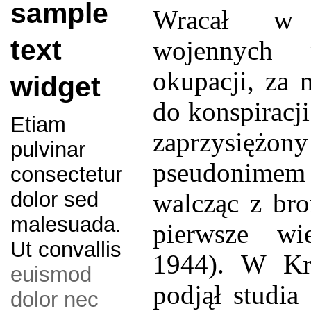
sample
Wracał w 
text
wojennych 
okupacji, za 
widget
do konspiracj
Etiam
zaprzysięż
pulvinar
pseudonimem
consectetur
dolor sed
walcząc z bro
malesuada.
pierwsze wi
Ut convallis
1944). W Kr
euismod
podjął studia 
dolor nec