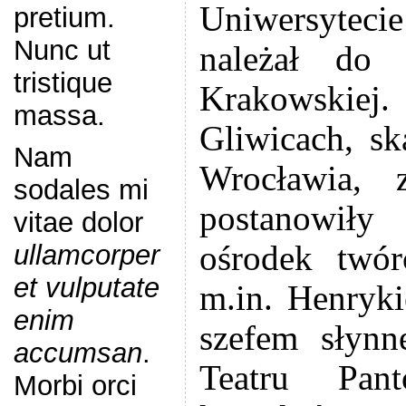
Uniwersyteci
pretium.
Nunc ut
należał do
tristique
Krakowskiej.
massa.
Gliwicach, sk
Nam
Wrocławia, 
sodales mi
postanowił
vitae dolor
ośrodek twórc
ullamcorper
et vulputate
m.in. Henryk
enim
szefem słynn
accumsan
.
Teatru Pan
Morbi orci