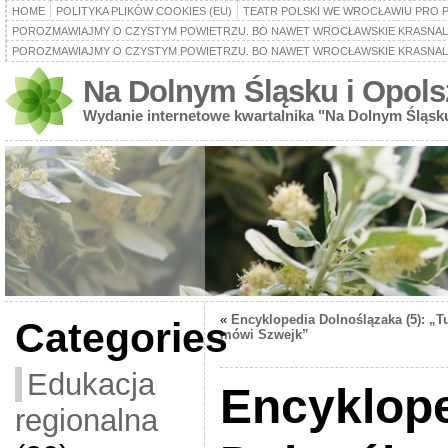
HOME
POLITYKA PLIKÓW COOKIES (EU)
TEATR POLSKI WE WROCŁAWIU PRO 
POROZMAWIAJMY O CZYSTYM POWIETRZU. BO NAWET WROCŁAWSKIE KRASNALE
POROZMAWIAJMY O CZYSTYM POWIETRZU. BO NAWET WROCŁAWSKIE KRASNALE
Na Dolnym Śląsku i Opols
Wydanie internetowe kwartalnika "Na Dolnym Śląsk
«
Encyklopedia Dolnoślązaka (5): „T
Categories
mówi Szwejk”
Edukacja
Encyklop
regionalna