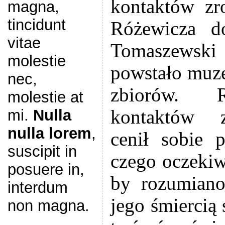
kontaktów zro
magna,
tincidunt
Różewicza d
vitae
Tomaszews
molestie
powstało muz
nec,
zbiorów. R
molestie at
kontaktów z
mi.
Nulla
nulla lorem
,
cenił sobie p
suscipit in
czego oczekiw
posuere in,
by rozumiano
interdum
jego śmiercią
non magna.