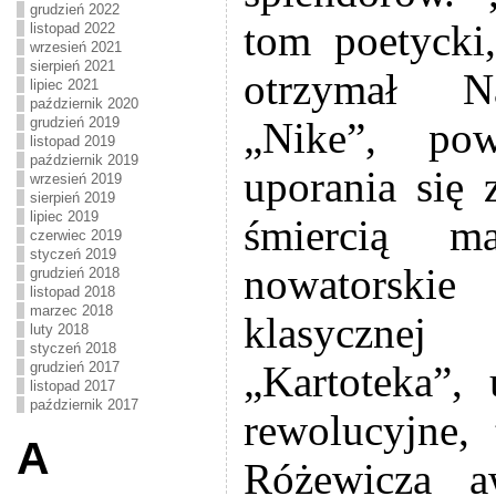
grudzień 2022
tom poetycki
listopad 2022
wrzesień 2021
sierpień 2021
otrzymał N
lipiec 2021
październik 2020
grudzień 2019
„Nike”, po
listopad 2019
październik 2019
uporania się
wrzesień 2019
sierpień 2019
lipiec 2019
śmiercią ma
czerwiec 2019
styczeń 2019
nowatorskie
grudzień 2018
listopad 2018
marzec 2018
klasycznej
luty 2018
styczeń 2018
„Kartoteka”,
grudzień 2017
listopad 2017
październik 2017
rewolucyjne, 
A
Różewicza a