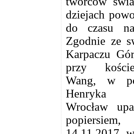
twórców świ
dziejach pow
do czasu na
Zgodnie ze s
Karpaczu Gó
przy kości
Wang, w pob
Henryka T
Wrocław upa
popiersiem,
14.11.2017 w